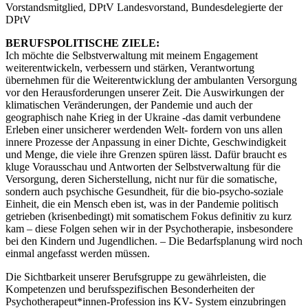
Vorstandsmitglied, DPtV Landesvorstand, Bundesdelegierte der
DPtV
BERUFSPOLITISCHE ZIELE:
Ich möchte die Selbstverwaltung mit meinem Engagement
weiterentwickeln, verbessern und stärken, Verantwortung
übernehmen für die Weiterentwicklung der ambulanten Versorgung
vor den Herausforderungen unserer Zeit. Die Auswirkungen der
klimatischen Veränderungen, der Pandemie und auch der
geographisch nahe Krieg in der Ukraine -das damit verbundene
Erleben einer unsicherer werdenden Welt- fordern von uns allen
innere Prozesse der Anpassung in einer Dichte, Geschwindigkeit
und Menge, die viele ihre Grenzen spüren lässt. Dafür braucht es
kluge Vorausschau und Antworten der Selbstverwaltung für die
Versorgung, deren Sicherstellung, nicht nur für die somatische,
sondern auch psychische Gesundheit, für die bio-psycho-soziale
Einheit, die ein Mensch eben ist, was in der Pandemie politisch
getrieben (krisenbedingt) mit somatischem Fokus definitiv zu kurz
kam – diese Folgen sehen wir in der Psychotherapie, insbesondere
bei den Kindern und Jugendlichen. – Die Bedarfsplanung wird noch
einmal angefasst werden müssen.
Die Sichtbarkeit unserer Berufsgruppe zu gewährleisten, die
Kompetenzen und berufsspezifischen Besonderheiten der
Psychotherapeut*innen-Profession ins KV- System einzubringen