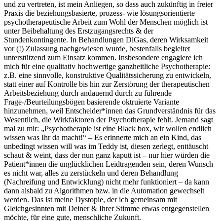
und zu vertreten, ist mein Anliegen, so dass auch zukünftig in freier
Praxis die beziehungsbasierte, prozess- wie lösungsorientierte
psychotherapeutische Arbeit zum Wohl der Menschen möglich ist
unter Beibehaltung des Erstzugangsrechts & der
Stundenkontingente. In Behandlungen DiGas, deren Wirksamkeit
vor
(!) Zulassung nachgewiesen wurde, bestenfalls begleitet
unterstützend zum Einsatz kommen. Insbesondere engagiere ich
mich für eine qualitativ hochwertige ganzheitliche Psychotherapie:
z.B. eine sinnvolle, konstruktive Qualitätssicherung zu entwickeln,
statt einer auf Kontrolle bis hin zur Zerstörung der therapeutischen
Arbeitsbeziehung durch andauernd durch zu führende
Frage-/Beurteilungsbögen basierende oktruierte Variante
hinzunehmen, weil Entscheider*innen das Grundverständnis für das
Wesentlich, die Wirkfaktoren der Psychotherapie fehlt. Jemand sagt
mal zu mir: „Psychotherapie ist eine Black box, wir wollen endlich
wissen was Ihr da macht!“ – Es erinnerte mich an ein Kind, das
unbedingt wissen will was im Teddy ist, diesen zerlegt, enttäuscht
schaut & weint, dass der nun ganz kaputt ist – nur hier würden die
Patient*innen die unglücklichen Leidtragenden sein, deren Wunsch
es nicht war, alles zu zerstückeln und deren Behandlung
(Nachreifung und Entwicklung) nicht mehr funktioniert – da kann
dann alsbald zu Algorithmen bzw. in die Automation gewechselt
werden. Das ist meine Dystopie, der ich gemeinsam mit
Gleichgesinnten mit Deiner & Ihrer Stimme etwas entgegenstellen
möchte, für eine gute, menschliche Zukunft.