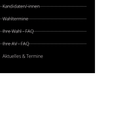
Kandidaten/-innen
Wahltermine
Ihre Wahl - FAQ
Ihre AV - FAQ
Aktuelles & Termine
RECHPARTNER