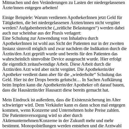
Mitmachen und den Veränderungen zu Lasten der niedergelassenen
Ärzte/innen entgegen arbeiten!
Einige Beispiele: Warum verdienen ApothekerInnen jetzt Geld für
Tätigkeiten, die bei niedergelassenen Ärzten/innen nicht vergütet
werden? Aufgabenbereiche („zeitliche Belastungen“) werden dabei
auch nur scheinbar aus der Praxis verlagert:
Eine Schulung zur Anwendung von Inhalativa durch
ApothekerInnen ist wohl aus Sicht der Patienten nur in der zweiten
Instanz sinnvoll möglich und zwar nachdem die Indikation durch die
Ärztin/den Arzt geprüft wurde und bereits für den Patienten das
wahrscheinlich sinnvollste Device ausgesucht wurde. Hier erfolgt
die eigentlich zeitaufwendige Arbeit. Diese Arbeit durch die
Ärztin/den Arzt wird aber nicht vergütet. Die Apothekerin/der
Apotheker verdient dann aber für die „wiederholte“ Schulung das
Geld. Hier ist der Drops bereits gelutscht… In Sachen Aufklärung
beim Impfen kann die Apothekerin/der Apotheker oft darauf bauen,
dass die Hausärztin/der Hausarzt diese bereits gemacht hat.
Mein Eindruck ist außerdem, dass die Existenzsicherung im Alter
schwieriger wird. Dem Verkäufer kann es dann schon mal entgegen
kommen, wenn Konzerne und Unternehmen hohe Preise zahlen.
Die Patientenversorgung wird so aber durch
Aktienunternehmen/Konzerne in der Zukunft mehr und mehr
bestimmt. Monopolstellungen werden entstehen und die Arztwahl