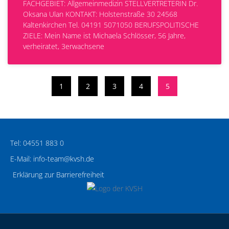
FACHGEBIET: Allgemeinmedizin STELLVERTRETERIN Dr.
Oksana Ulan KONTAKT: Holstenstraße 30 24568
Kaltenkirchen Tel. 04191 5071050 BERUFSPOLITISCHE
ZIELE: Mein Name ist Michaela Schlösser, 56 Jahre,
verheiratet, 3erwachsene
1
2
3
4
5
Tel: 04551 883 0
E-Mail: info-team@kvsh.de
Erklärung zur Barrierefreiheit